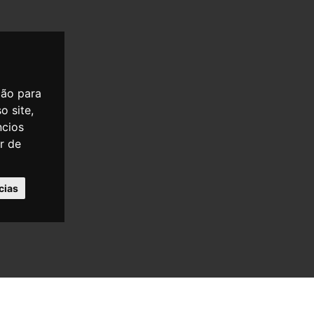
ção para
o site,
ncios
er de
cias
OLÍTICA DE PRIVACIDADE
POLÍTICA DE COOKIES