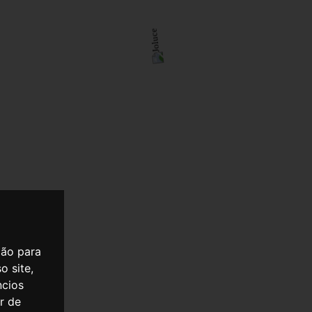
ção para
o site,
ncios
er de