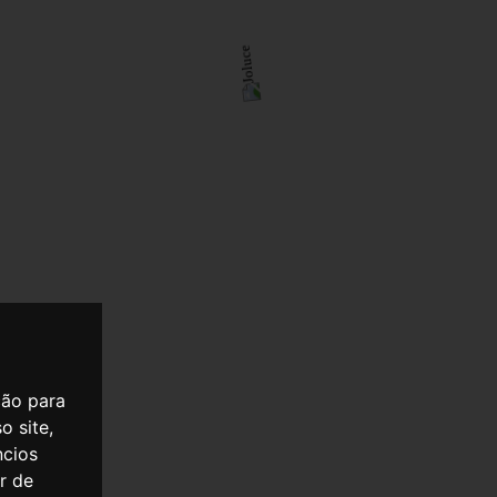
ção para
o site,
ncios
er de