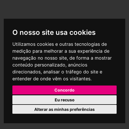
PLÁSTICOS JOLUCE NA SPOGA+GAFA, EM
COLÓNIA
O nosso site usa cookies
LER NOTÍCIA
Utilizamos cookies e outras tecnologias de
medição para melhorar a sua experiência de
navegação no nosso site, de forma a mostrar
conteúdo personalizado, anúncios
direcionados, analisar o tráfego do site e
«
1
2
3
4
5
»
entender de onde vêm os visitantes.
Concordo
Eu recuso
Empresa aderente do centro de arbitragem - CNIACC
Alterar as minhas preferências
POLÍTICA DE PRIVACIDADE
POLÍTICA DE COOKIES